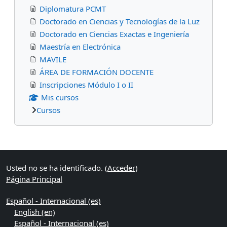
Diplomatura PCMT
Doctorado en Ciencias y Tecnologías de la Luz
Doctorado en Ciencias Exactas e Ingeniería
Maestría en Electrónica
MAVILE
ÁREA DE FORMACIÓN DOCENTE
Inscripciones Módulo I o II
Mis cursos
Cursos
Bloques suplementarios
Usted no se ha identificado. (
Acceder
)
Página Principal
Español - Internacional ‎(es)‎
English ‎(en)‎
Español - Internacional ‎(es)‎