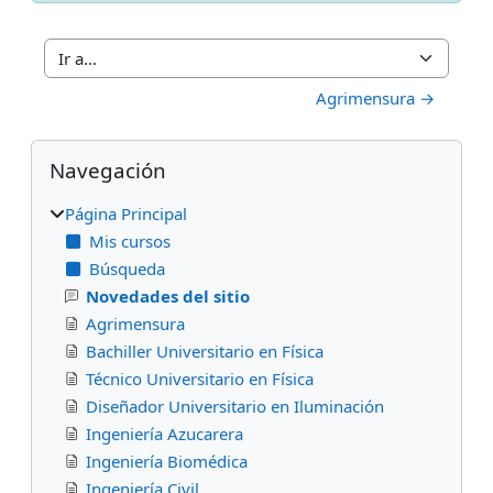
Ir a...
Agrimensura →
Bloques
Salta Navegación
Navegación
Página Principal
Mis cursos
Búsqueda
Novedades del sitio
Agrimensura
Bachiller Universitario en Física
Técnico Universitario en Física
Diseñador Universitario en Iluminación
Ingeniería Azucarera
Ingeniería Biomédica
Ingeniería Civil