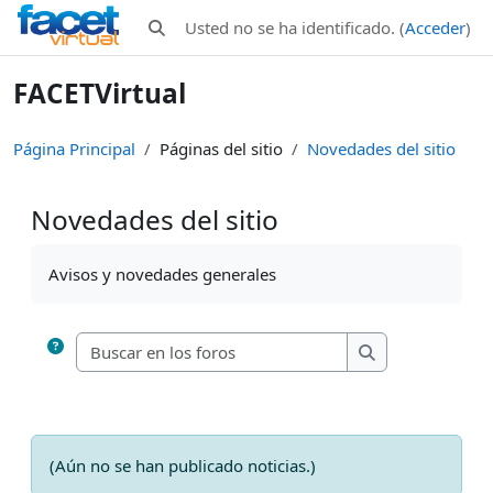
Salta al contenido principal
Usted no se ha identificado. (
Acceder
)
Selector de búsqueda de entrada
FACETVirtual
Página Principal
Páginas del sitio
Novedades del sitio
Novedades del sitio
Requisitos de finalización
Avisos y novedades generales
Buscar en los foros
Buscar en los fo
(Aún no se han publicado noticias.)