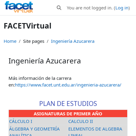
Skip to main content
You are not logged in. (
Log in
)
Toggle search input
FACETVirtual
Home
Site pages
Ingeniería Azucarera
Ingeniería Azucarera
Completion requirements
Más información de la carrera
en:
https://www.facet.unt.edu.ar/ingenieria-azucarera/
PLAN DE ESTUDIOS
ASIGNATURAS DE PRIMER AÑO
CÁLCULO I
CALCULO II
ÁLGEBRA Y GEOMETRÍA
ELEMENTOS DE ALGEBRA
ANALÍTICA
LINEAL