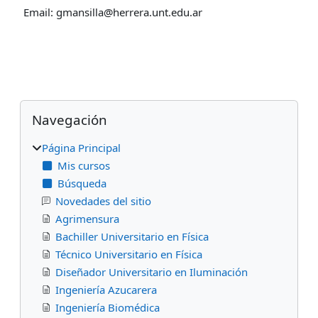
Email: gmansilla@herrera.unt.edu.ar
Bloques
Salta Navegación
Navegación
Página Principal
Mis cursos
Búsqueda
Novedades del sitio
Agrimensura
Bachiller Universitario en Física
Técnico Universitario en Física
Diseñador Universitario en Iluminación
Ingeniería Azucarera
Ingeniería Biomédica