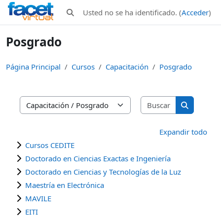
Salta al contenido principal
Usted no se ha identificado. (
Acceder
)
Selector de búsqueda de entrada
Posgrado
Página Principal
Cursos
Capacitación
Posgrado
Buscar curso
Categorías
Buscar cur
Expandir todo
Cursos CEDITE
Doctorado en Ciencias Exactas e Ingeniería
Doctorado en Ciencias y Tecnologías de la Luz
Maestría en Electrónica
MAVILE
EITI