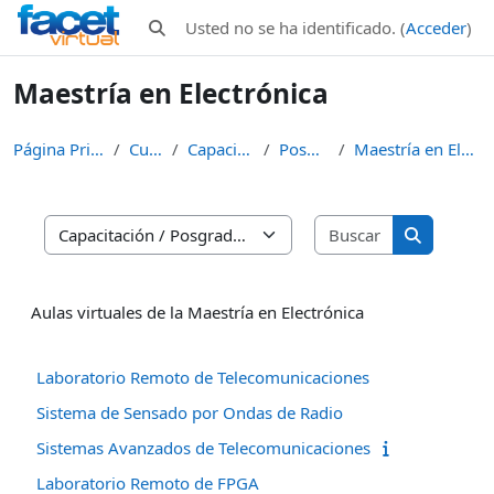
Salta al contenido principal
Usted no se ha identificado. (
Acceder
)
Selector de búsqueda de entrada
Maestría en Electrónica
Página Principal
Cursos
Capacitación
Posgrado
Maestría en Electrónica
Buscar curso
Categorías
Buscar cur
Aulas virtuales de la Maestría en Electrónica
Laboratorio Remoto de Telecomunicaciones
Sistema de Sensado por Ondas de Radio
Sistemas Avanzados de Telecomunicaciones
Laboratorio Remoto de FPGA