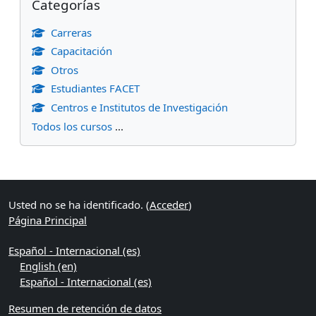
Categorías
Carreras
Capacitación
Otros
Estudiantes FACET
Centros e Institutos de Investigación
Todos los cursos
...
Bloques suplementarios
Usted no se ha identificado. (
Acceder
)
Página Principal
Español - Internacional ‎(es)‎
English ‎(en)‎
Español - Internacional ‎(es)‎
Resumen de retención de datos