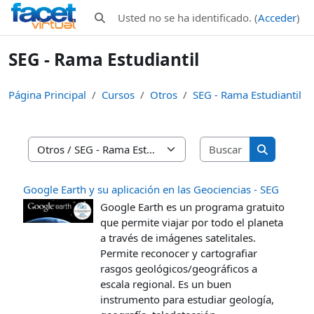
Salta al contenido principal
Usted no se ha identificado. (
Acceder
)
Selector de búsqueda de entrada
SEG - Rama Estudiantil
Página Principal
Cursos
Otros
SEG - Rama Estudiantil
Buscar curso
Categorías
Buscar cur
Google Earth y su aplicación en las Geociencias - SEG
Google Earth es un programa gratuito
que permite viajar por todo el planeta
a través de imágenes satelitales.
Permite reconocer y cartografiar
rasgos geológicos/geográficos a
escala regional. Es un buen
instrumento para estudiar geología,