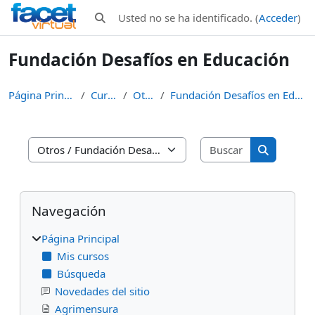
Salta al contenido principal
Usted no se ha identificado. (
Acceder
)
Selector de búsqueda de entrada
Fundación Desafíos en Educación
Página Principal
Cursos
Otros
Fundación Desafíos en Educación
Buscar curso
Categorías
Buscar cur
Bloques
Salta Navegación
Navegación
Página Principal
Mis cursos
Búsqueda
Novedades del sitio
Agrimensura