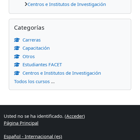
Centros e Institutos de Investigación
Salta Categorías
Categorías
Carreras
Capacitación
Otros
Estudiantes FACET
Centros e Institutos de Investigación
Todos los cursos
...
Bloques suplementarios
Usted no se ha identificado. (
Acceder
)
Página Principal
Español - Internacional ‎(es)‎